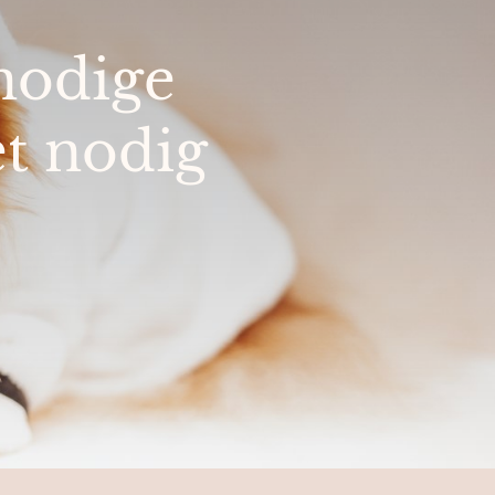
nodige
et nodig
.