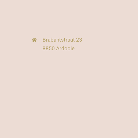
Brabantstraat 23
8850 Ardooie
hello@pomani.be
+32 479 72 26 34
BE0781.371.424