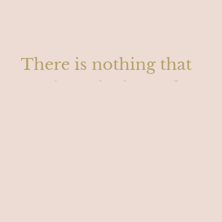
There is nothing that
can beat the love of
your cute little
pomeranian dog.