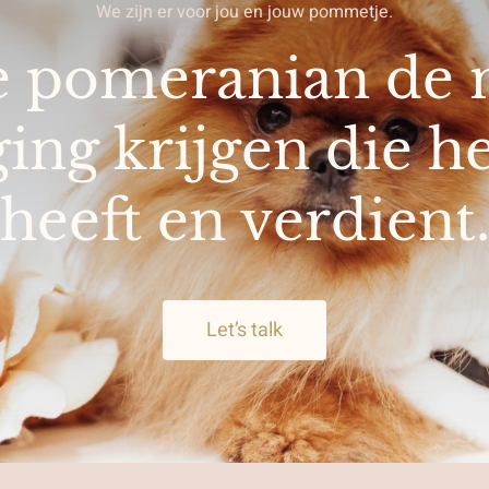
We zijn er voor jou en jouw pommetje.
je pomeranian de 
ing krijgen die h
heeft en verdient
Let’s talk